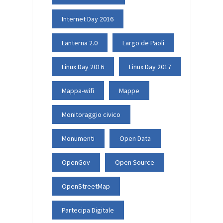
Internet Day 2016
Lanterna 2.0
Largo de Paoli
Linux Day 2016
Linux Day 2017
Mappa-wifi
Mappe
Monitoraggio civico
Monumenti
Open Data
OpenGov
Open Source
OpenStreetMap
Partecipa Digitale