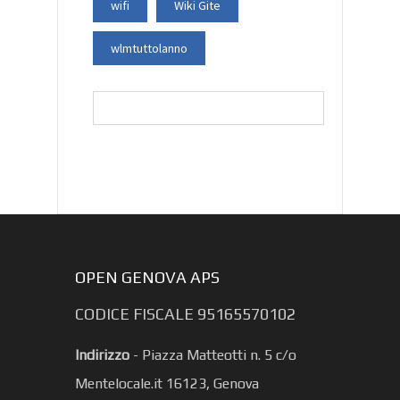
wifi
Wiki Gite
wlmtuttolanno
Ricerca
per:
OPEN GENOVA APS
CODICE FISCALE 95165570102
Indirizzo
-
Piazza Matteotti n. 5 c/o
Mentelocale.it 16123, Genova