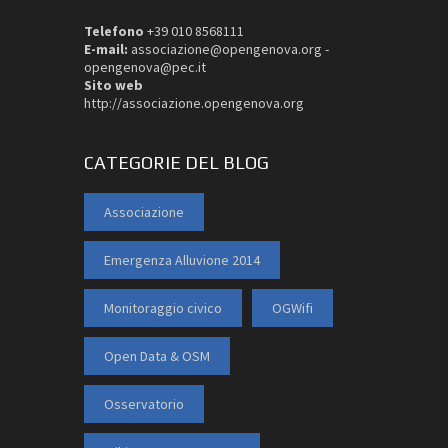
Telefono
+39 010 8568111
E-mail:
associazione@opengenova.org -
opengenova@pec.it
Sito web
http://associazione.opengenova.org
CATEGORIE DEL BLOG
Associazione
Emergenza Alluvione 2014
Monitoraggio civico
OGWifi
Open Data & OSM
Osservatorio