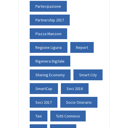
Partecipazione
Partnership 2017
Piazza Manzoni
Regione Liguria
Report
Rigenera Digitale
Sharing Economy
Smart City
SmartCup
Soci 2016
Soci 2017
Socio Onorario
Taxi
Tutti Connessi