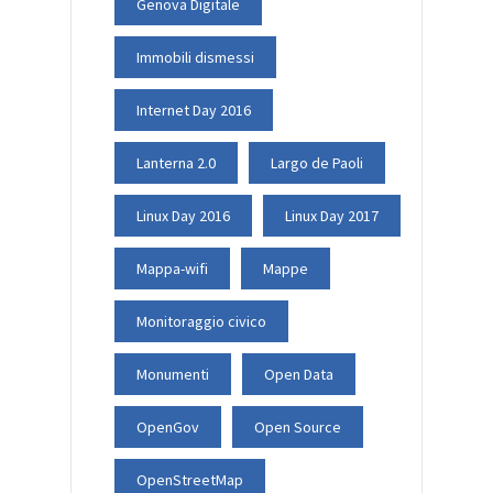
Genova Digitale
Immobili dismessi
Internet Day 2016
Lanterna 2.0
Largo de Paoli
Linux Day 2016
Linux Day 2017
Mappa-wifi
Mappe
Monitoraggio civico
Monumenti
Open Data
OpenGov
Open Source
OpenStreetMap