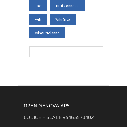
Taxi
Tutti Connessi
wifi
Wiki Gite
wlmtuttolanno
Ricerca
per:
OPEN GENOVA APS
CODICE FISCALE 95165570102