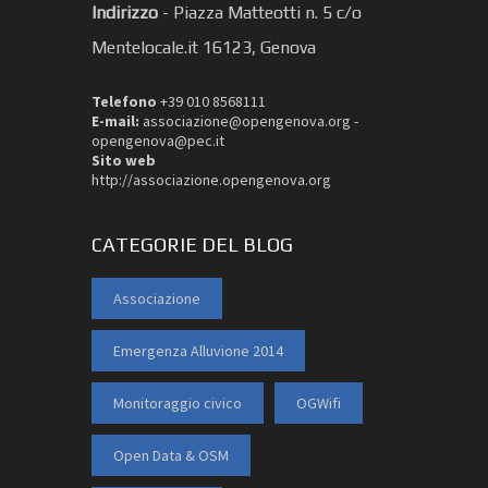
Indirizzo
-
Piazza Matteotti n. 5 c/o
Mentelocale.it 16123, Genova
Telefono
+39 010 8568111
E-mail:
associazione@opengenova.org -
opengenova@pec.it
Sito web
http://associazione.opengenova.org
CATEGORIE DEL BLOG
Associazione
Emergenza Alluvione 2014
Monitoraggio civico
OGWifi
Open Data & OSM