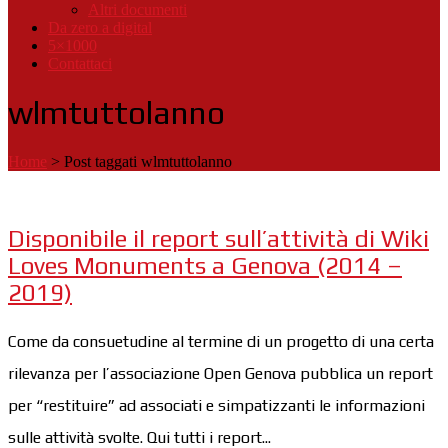
Altri documenti
Da zero a digital
5×1000
Contattaci
wlmtuttolanno
Home
>
Post taggati wlmtuttolanno
Disponibile il report sull’attività di Wiki
Loves Monuments a Genova (2014 –
2019)
Come da consuetudine al termine di un progetto di una certa
rilevanza per l’associazione Open Genova pubblica un report
per “restituire” ad associati e simpatizzanti le informazioni
sulle attività svolte. Qui tutti i report...