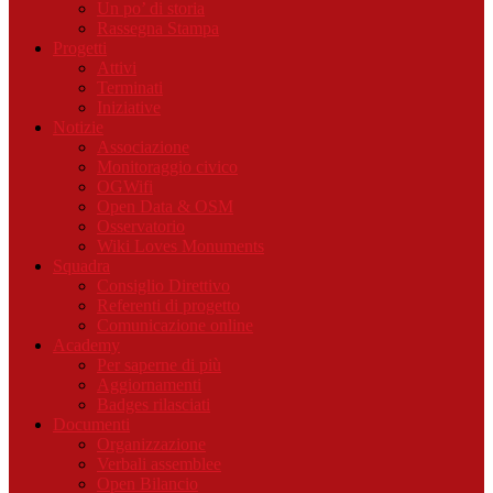
Un po’ di storia
Rassegna Stampa
Progetti
Attivi
Terminati
Iniziative
Notizie
Associazione
Monitoraggio civico
OGWifi
Open Data & OSM
Osservatorio
Wiki Loves Monuments
Squadra
Consiglio Direttivo
Referenti di progetto
Comunicazione online
Academy
Per saperne di più
Aggiornamenti
Badges rilasciati
Documenti
Organizzazione
Verbali assemblee
Open Bilancio