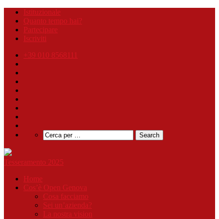
Istituzionale
Quanto tempo hai?
Partecipare
Iscriviti
+39 010 8568111
Tesseramento 2025
Home
Cos’è Open Genova
Cosa facciamo
Sei un’azienda?
La nostra vision