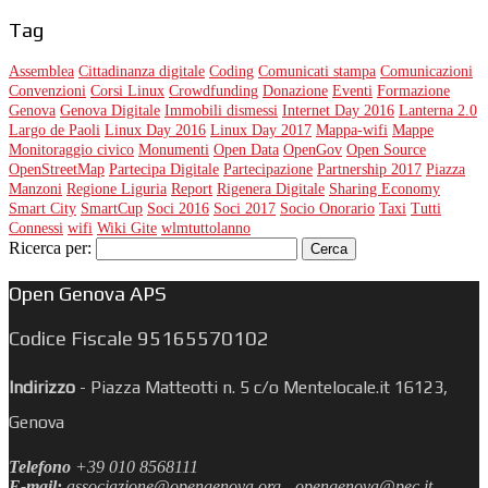
Tag
Assemblea
Cittadinanza digitale
Coding
Comunicati stampa
Comunicazioni
Convenzioni
Corsi Linux
Crowdfunding
Donazione
Eventi
Formazione
Genova
Genova Digitale
Immobili dismessi
Internet Day 2016
Lanterna 2.0
Largo de Paoli
Linux Day 2016
Linux Day 2017
Mappa-wifi
Mappe
Monitoraggio civico
Monumenti
Open Data
OpenGov
Open Source
OpenStreetMap
Partecipa Digitale
Partecipazione
Partnership 2017
Piazza
Manzoni
Regione Liguria
Report
Rigenera Digitale
Sharing Economy
Smart City
SmartCup
Soci 2016
Soci 2017
Socio Onorario
Taxi
Tutti
Connessi
wifi
Wiki Gite
wlmtuttolanno
Ricerca per:
Open Genova APS
Codice Fiscale 95165570102
Indirizzo
-
Piazza Matteotti n. 5 c/o Mentelocale.it 16123,
Genova
Telefono
+39 010 8568111
E-mail:
associazione@opengenova.org - opengenova@pec.it