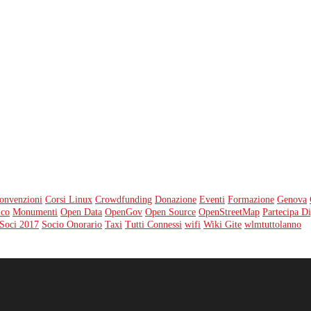
onvenzioni
Corsi Linux
Crowdfunding
Donazione
Eventi
Formazione
Genova
ico
Monumenti
Open Data
OpenGov
Open Source
OpenStreetMap
Partecipa Di
Soci 2017
Socio Onorario
Taxi
Tutti Connessi
wifi
Wiki Gite
wlmtuttolanno