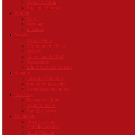
Un po’ di storia
Rassegna Stampa
Progetti
Attivi
Terminati
Iniziative
Notizie
Associazione
Monitoraggio civico
OGWifi
Open Data & OSM
Osservatorio
Wiki Loves Monuments
Squadra
Consiglio Direttivo
Referenti di progetto
Comunicazione online
Academy
Per saperne di più
Aggiornamenti
Badges rilasciati
Documenti
Organizzazione
Verbali assemblee
Open Bilancio