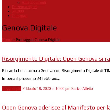
Altri documenti
Da zero a digital
5×1000
Contattaci
Genova Digitale
Home
>
Post taggati Genova Digitale
Risorgimento Digitale: Open Genova si ra
Riccardo Luna torna a Genova con Risorgimento Digitale di TIM
Imperia il prossimo 24 febbraio,...
Leggi di più
Febbraio 19, 2020 at 10:00 pm
Enrico Alletto
Open Genova aderisce al Manifesto per la