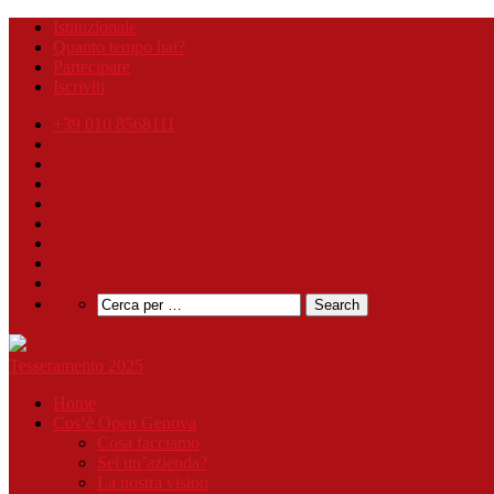
Istituzionale
Quanto tempo hai?
Partecipare
Iscriviti
+39 010 8568111
Tesseramento 2025
Home
Cos’è Open Genova
Cosa facciamo
Sei un’azienda?
La nostra vision