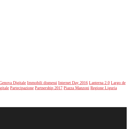
Genova Digitale
Immobili dismessi
Internet Day 2016
Lanterna 2.0
Largo de
gitale
Partecipazione
Partnership 2017
Piazza Manzoni
Regione Liguria