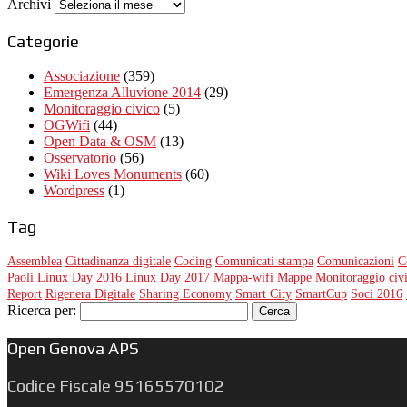
Archivi
Categorie
Associazione
(359)
Emergenza Alluvione 2014
(29)
Monitoraggio civico
(5)
OGWifi
(44)
Open Data & OSM
(13)
Osservatorio
(56)
Wiki Loves Monuments
(60)
Wordpress
(1)
Tag
Assemblea
Cittadinanza digitale
Coding
Comunicati stampa
Comunicazioni
C
Paoli
Linux Day 2016
Linux Day 2017
Mappa-wifi
Mappe
Monitoraggio civ
Report
Rigenera Digitale
Sharing Economy
Smart City
SmartCup
Soci 2016
Ricerca per:
Open Genova APS
Codice Fiscale 95165570102