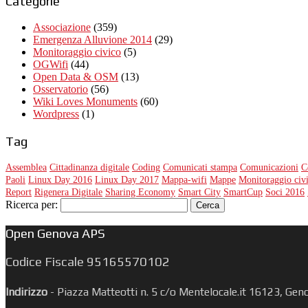
Categorie
Associazione
(359)
Emergenza Alluvione 2014
(29)
Monitoraggio civico
(5)
OGWifi
(44)
Open Data & OSM
(13)
Osservatorio
(56)
Wiki Loves Monuments
(60)
Wordpress
(1)
Tag
Assemblea
Cittadinanza digitale
Coding
Comunicati stampa
Comunicazioni
C
Paoli
Linux Day 2016
Linux Day 2017
Mappa-wifi
Mappe
Monitoraggio civ
Report
Rigenera Digitale
Sharing Economy
Smart City
SmartCup
Soci 2016
Ricerca per:
Open Genova APS
Codice Fiscale 95165570102
Indirizzo
-
Piazza Matteotti n. 5 c/o Mentelocale.it 16123, Gen