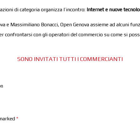
azioni di categoria organizza l’incontro:
Internet e nuove tecnol
ova e Massimiliano Bonacci, Open Genova assieme ad alcuni funzio
er confrontarsi con gli operatori del commercio su come si possa
SONO INVITATI TUTTI I COMMERCIANTI
on
e marked
*