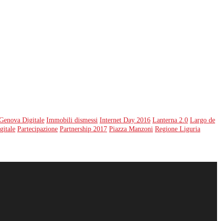
Genova Digitale
Immobili dismessi
Internet Day 2016
Lanterna 2.0
Largo de
gitale
Partecipazione
Partnership 2017
Piazza Manzoni
Regione Liguria