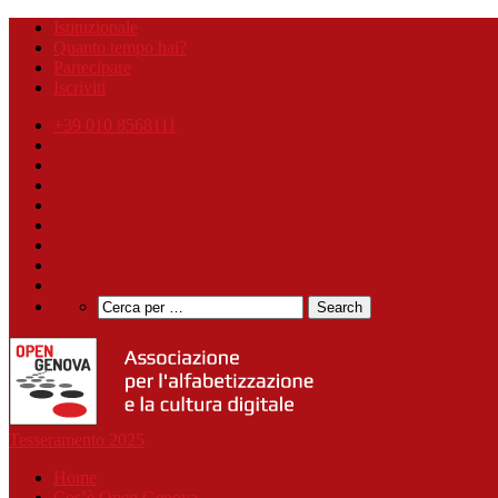
Istituzionale
Quanto tempo hai?
Partecipare
Iscriviti
+39 010 8568111
Tesseramento 2025
Home
Cos’è Open Genova