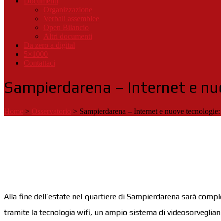
Documenti
Organizzazione
Verbali assemblee
Open Bilancio
Altri documenti
Da zero a digital
5×1000
Contattaci
Sampierdarena – Internet e nu
Home
>
Osservatorio
>
Sampierdarena – Internet e nuove tecnologie:
Alla fine dell’estate nel quartiere di Sampierdarena sarà compl
tramite la tecnologia wifi, un ampio sistema di videosorvegli