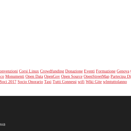
onvenzioni
Corsi Linux
Crowdfunding
Donazione
Eventi
Formazione
Genova
ico
Monumenti
Open Data
OpenGov
Open Source
OpenStreetMap
Partecipa Di
Soci 2017
Socio Onorario
Taxi
Tutti Connessi
wifi
Wiki Gite
wlmtuttolanno
ova