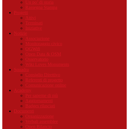
Un po’ di storia
Rassegna Stampa
Progetti
Attivi
Terminati
Iniziative
Notizie
Associazione
Monitoraggio civico
OGWifi
Open Data & OSM
Osservatorio
Wiki Loves Monuments
Squadra
Consiglio Direttivo
Referenti di progetto
Comunicazione online
Academy
Per saperne di più
Aggiornamenti
Badges rilasciati
Documenti
Organizzazione
Verbali assemblee
Open Bilancio