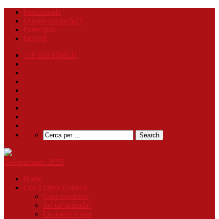
Istituzionale
Quanto tempo hai?
Partecipare
Iscriviti
+39 010 8568111
Tesseramento 2025
Home
Cos’è Open Genova
Cosa facciamo
Sei un’azienda?
La nostra vision