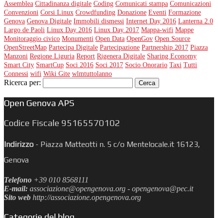
Assemblea
Cittadinanza digitale
Coding
Comunicati stampa
Comunicazioni
Convenzioni
Corsi Linux
Crowdfunding
Donazione
Eventi
Formazione
Genova
Genova Digitale
Immobili dismessi
Internet Day 2016
Lanterna 2.0
Largo de Paoli
Linux Day 2016
Linux Day 2017
Mappa-wifi
Mappe
Monitoraggio civico
Monumenti
Open Data
OpenGov
Open Source
OpenStreetMap
Partecipa Digitale
Partecipazione
Partnership 2017
Piazza
Manzoni
Regione Liguria
Report
Rigenera Digitale
Sharing Economy
Smart City
SmartCup
Soci 2016
Soci 2017
Socio Onorario
Taxi
Tutti
Connessi
wifi
Wiki Gite
wlmtuttolanno
Ricerca per:
Open Genova APS
Codice Fiscale 95165570102
Indirizzo
-
Piazza Matteotti n. 5 c/o Mentelocale.it 16123,
Genova
Telefono
+39 010 8568111
E-mail:
associazione@opengenova.org - opengenova@pec.it
Sito web
http://associazione.opengenova.org
Categorie del blog