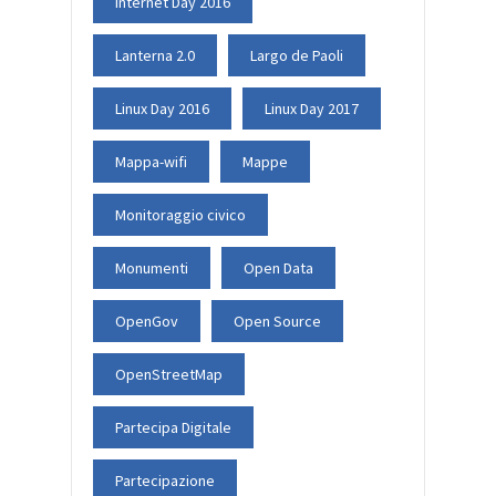
Internet Day 2016
Lanterna 2.0
Largo de Paoli
Linux Day 2016
Linux Day 2017
Mappa-wifi
Mappe
Monitoraggio civico
Monumenti
Open Data
OpenGov
Open Source
OpenStreetMap
Partecipa Digitale
Partecipazione