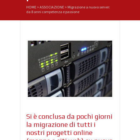
HOME
>
ASSOCIAZIONE
>
Migrazione a nuovo server:
da 8 anni competenza e passione
Si è conclusa da pochi giorni
la migrazione di tutti i
nostri progetti online