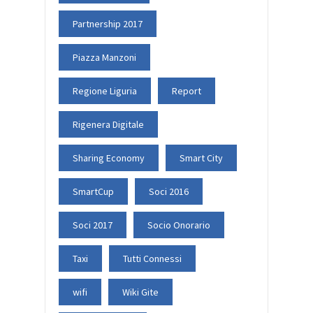
Partnership 2017
Piazza Manzoni
Regione Liguria
Report
Rigenera Digitale
Sharing Economy
Smart City
SmartCup
Soci 2016
Soci 2017
Socio Onorario
Taxi
Tutti Connessi
wifi
Wiki Gite