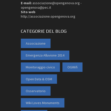
E-mail:
associazione@opengenova.org -
opengenova@pec.it
Sito web
http://associazione.opengenova.org
CATEGORIE DEL BLOG
Associazione
Emergenza Alluvione 2014
Monitoraggio civico
OGWifi
Open Data & OSM
Osservatorio
Wiki Loves Monuments