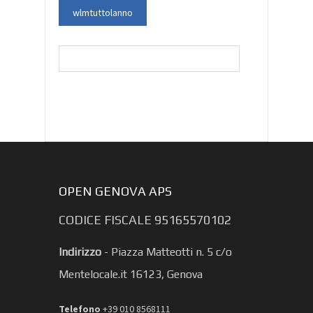
wlmtuttolanno
Ricerca
per:
OPEN GENOVA APS
CODICE FISCALE 95165570102
Indirizzo
-
Piazza Matteotti n. 5 c/o
Mentelocale.it 16123, Genova
Telefono
+39 010 8568111