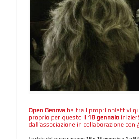
Open Genova
ha tra i propri obiettivi q
proprio per questo il
18 gennaio
inizie
dall’associazione in collaborazione con
Le date del corso saranno
18 e 25 gennaio
e
1 e 8 