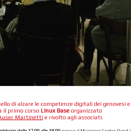
uello di alzare le competenze digitali dei genovesi e
rà il primo corso
Linux Base
organizzato
Auser Martinetti
e rivolto agli associati.
febbraio
dalle 17.00 alle 18.00
presso il Municipio Centro Ovest i