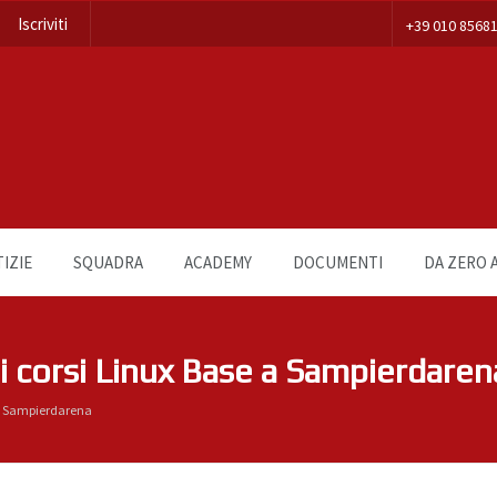
Iscriviti
+39 010 8568
IZIE
SQUADRA
ACADEMY
DOCUMENTI
DA ZERO A
i corsi Linux Base a Sampierdaren
e a Sampierdarena