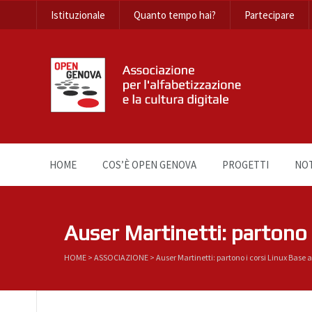
Istituzionale
Quanto tempo hai?
Partecipare
HOME
COS’È OPEN GENOVA
PROGETTI
NOT
Auser Martinetti: partono 
HOME
>
ASSOCIAZIONE
>
Auser Martinetti: partono i corsi Linux Bas