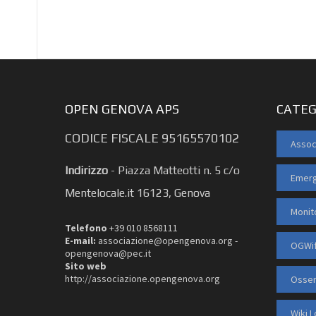
OPEN GENOVA APS
CATEG
CODICE FISCALE 95165570102
Assoc
Indirizzo
-
Piazza Matteotti n. 5 c/o
Emerg
Mentelocale.it 16123, Genova
Monit
Telefono
+39 010 8568111
E-mail:
associazione@opengenova.org -
OGWif
opengenova@pec.it
Sito web
http://associazione.opengenova.org
Osser
Wiki 