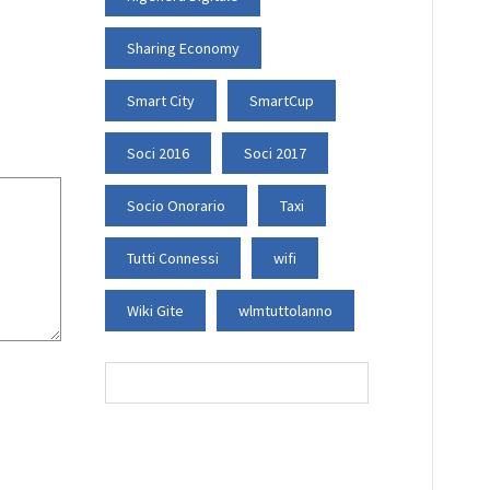
Sharing Economy
Smart City
SmartCup
Soci 2016
Soci 2017
Socio Onorario
Taxi
Tutti Connessi
wifi
Wiki Gite
wlmtuttolanno
Ricerca
per: