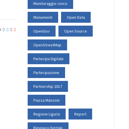
Monitoraggio civico
Monumenti
Open Data
n
OpenGov
Open Source
OpenStreetMap
Partecipa Digitale
Partecipazione
Partnership 2017
Piazza Manzoni
Regione Liguria
Report
Rigenera Digitale