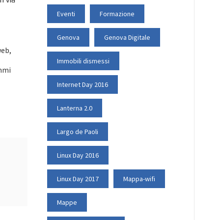
Eventi
Formazione
Genova
Genova Digitale
web,
Immobili dismessi
ammi
Internet Day 2016
Lanterna 2.0
Largo de Paoli
Linux Day 2016
Linux Day 2017
Mappa-wifi
Mappe