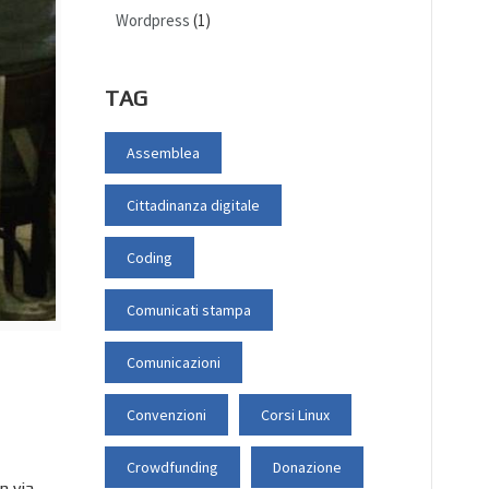
Wordpress
(1)
TAG
Assemblea
Cittadinanza digitale
Coding
Comunicati stampa
Comunicazioni
Convenzioni
Corsi Linux
Crowdfunding
Donazione
n via