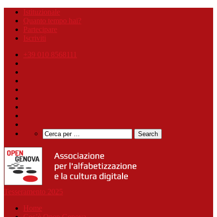
Istituzionale
Quanto tempo hai?
Partecipare
Iscriviti
+39 010 8568111
Tesseramento 2025
Home
Cos’è Open Genova