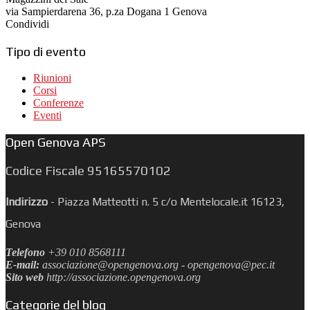
via Sampierdarena 36, p.za Dogana 1 Genova
Condividi
Tipo di evento
This page can't load Google Maps correctly.
Riunioni
Corsi
OK
Do you own this website?
Conferenze
Eventi
Open Genova APS
Codice Fiscale 95165570102
Indirizzo
-
Piazza Matteotti n. 5 c/o Mentelocale.it 16123,
Genova
Telefono
+39 010 8568111
E-mail:
associazione@opengenova.org - opengenova@pec.it
Sito web
http://associazione.opengenova.org
Categorie del blog