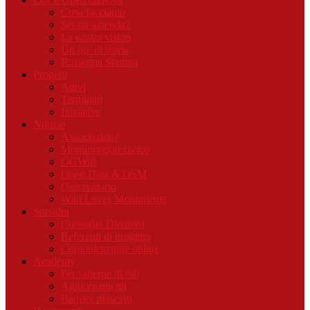
Cosa facciamo
Sei un’azienda?
La nostra vision
Un po’ di storia
Rassegna Stampa
Progetti
Attivi
Terminati
Iniziative
Notizie
Associazione
Monitoraggio civico
OGWifi
Open Data & OSM
Osservatorio
Wiki Loves Monuments
Squadra
Consiglio Direttivo
Referenti di progetto
Comunicazione online
Academy
Per saperne di più
Aggiornamenti
Badges rilasciati