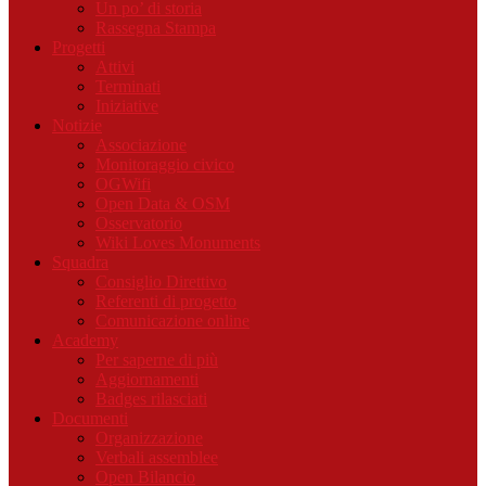
Un po’ di storia
Rassegna Stampa
Progetti
Attivi
Terminati
Iniziative
Notizie
Associazione
Monitoraggio civico
OGWifi
Open Data & OSM
Osservatorio
Wiki Loves Monuments
Squadra
Consiglio Direttivo
Referenti di progetto
Comunicazione online
Academy
Per saperne di più
Aggiornamenti
Badges rilasciati
Documenti
Organizzazione
Verbali assemblee
Open Bilancio