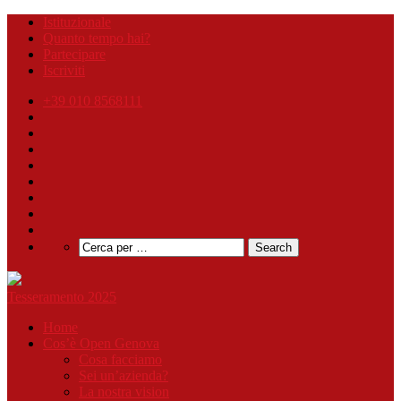
Istituzionale
Quanto tempo hai?
Partecipare
Iscriviti
+39 010 8568111
Tesseramento 2025
Home
Cos’è Open Genova
Cosa facciamo
Sei un’azienda?
La nostra vision