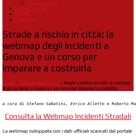
Altri documenti
Da zero a digital
5×1000
Contattaci
Strade a rischio in città: la
webmap degli incidenti a
Genova e un corso per
imparare a costruirla
Home
>
Monitoraggio civico
>
Strade a rischio in città: la webmap
degli incidenti a Genova e un corso per imparare a costruirla
a cura di Stefano Sabatini, Enrico Alletto
 e Roberto Ma
Consulta la Webmap Incidenti Stradali
La webmap sviluppata con i dati ufficiali scaricati dal portale