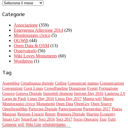
Archivi
Categorie
Associazione
(359)
Emergenza Alluvione 2014
(29)
Monitoraggio civico
(5)
OGWifi
(44)
Open Data & OSM
(13)
Osservatorio
(56)
Wiki Loves Monuments
(60)
Wordpress
(1)
Tag
Assemblea
Cittadinanza digitale
Coding
Comunicati stampa
Comunicazioni
Convenzioni
Corsi Linux
Crowdfunding
Donazione
Eventi
Formazione
Genova
Genova Digitale
Immobili dismessi
Internet Day 2016
Lanterna 2.0
Largo de Paoli
Linux Day 2016
Linux Day 2017
Mappa-wifi
Mappe
Monitoraggio civico
Monumenti
Open Data
OpenGov
Open Source
OpenStreetMap
Partecipa Digitale
Partecipazione
Partnership 2017
Piazza
Manzoni
Regione Liguria
Report
Rigenera Digitale
Sharing Economy
Smart City
SmartCup
Soci 2016
Soci 2017
Socio Onorario
Taxi
Tutti
Connessi
wifi
Wiki Gite
wlmtuttolanno