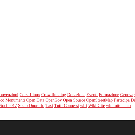
onvenzioni
Corsi Linux
Crowdfunding
Donazione
Eventi
Formazione
Genova
ico
Monumenti
Open Data
OpenGov
Open Source
OpenStreetMap
Partecipa Di
Soci 2017
Socio Onorario
Taxi
Tutti Connessi
wifi
Wiki Gite
wlmtuttolanno