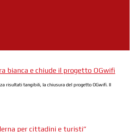
ra bianca e chiude il progetto OGwifi
isultati tangibili, la chiusura del progetto OGwifi. Il
rna per cittadini e turisti”