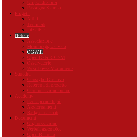
Un po’ di storia
Rassegna Stampa
Progetti
Attivi
Terminati
Iniziative
Notizie
Associazione
Monitoraggio civico
OGWifi
Open Data & OSM
Osservatorio
Wiki Loves Monuments
Squadra
Consiglio Direttivo
Referenti di progetto
Comunicazione online
Academy
Per saperne di più
Aggiornamenti
Badges rilasciati
Documenti
Organizzazione
Verbali assemblee
Open Bilancio