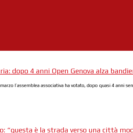
goria: dopo 4 anni Open Genova alza bandie
arzo l’assemblea associativa ha votato, dopo quasi 4 anni senza r
o: “questa è la strada verso una città mode