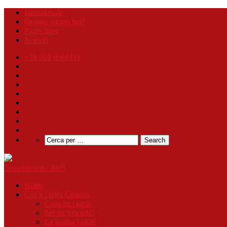
Istituzionale
Quanto tempo hai?
Partecipare
Iscriviti
+39 010 8568111
Tesseramento 2025
Home
Cos’è Open Genova
Cosa facciamo
Sei un’azienda?
La nostra vision