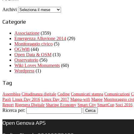
Archivi
Categorie
Associazione
(359)
Emergenza Alluvione 2014
(29)
Monitoraggio civico
(5)
OGWifi
(44)
Open Data & OSM
(13)
Osservatorio
(56)
Wiki Loves Monuments
(60)
Wordpress
(1)
Tag
Assemblea
Cittadinanza digitale
Coding
Comunicati stampa
Comunicazioni
C
Paoli
Linux Day 2016
Linux Day 2017
Mappa-wifi
Mappe
Monitoraggio civ
Report
Rigenera Digitale
Sharing Economy
Smart City
SmartCup
Soci 2016
Ricerca per:
Open Genova APS