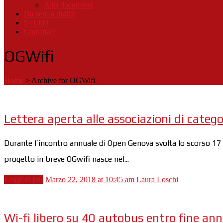
Altri documenti
Da zero a digital
5×1000
Contattaci
OGWifi
Home
>
Archive for OGWifi
Lettera aperta alle associazioni di cate
Durante l’incontro annuale di Open Genova svolta lo scorso 17 m
progetto in breve OGwifi nasce nel...
Leggi di più
Marzo 22, 2018 at 10:45 am
Laura Loschi
Wi-fi libero su 40 autobus entro fine ann