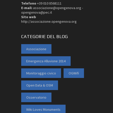
Telefono
+39 010 8568111
E-mail:
associazione@opengenova.org -
opengenova@pec.it
Sito web
http://associazione.opengenova.org
CATEGORIE DEL BLOG
Associazione
Emergenza Alluvione 2014
Monitoraggio civico
OGWifi
Open Data & OSM
Osservatorio
Wiki Loves Monuments