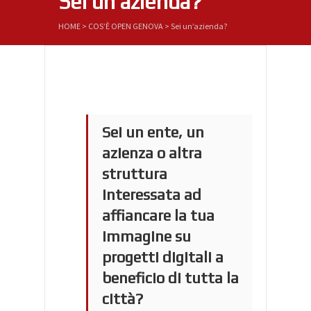
Sei un’azienda?
HOME
>
COS’È OPEN GENOVA
>
Sei un’azienda?
Sei un ente, un
azienza o altra
struttura
interessata ad
affiancare la tua
immagine su
progetti digitali a
beneficio di tutta la
città?