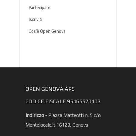
Partecipare
Iscriviti
Cos’è Open Genova
OPEN GENOVA APS
CODICE FISCALE 95165570102
Indirizzo
-
Piazza Matteotti n. 5 c/o
Mentelocale.it 16123, Genova