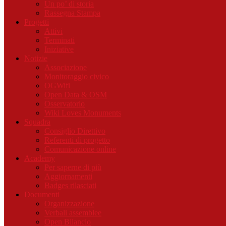
Un po’ di storia
Rassegna Stampa
Progetti
Attivi
Terminati
Iniziative
Notizie
Associazione
Monitoraggio civico
OGWifi
Open Data & OSM
Osservatorio
Wiki Loves Monuments
Squadra
Consiglio Direttivo
Referenti di progetto
Comunicazione online
Academy
Per saperne di più
Aggiornamenti
Badges rilasciati
Documenti
Organizzazione
Verbali assemblee
Open Bilancio