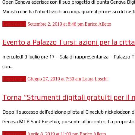
Open Genova aderisce con il suo progetto di punta Genova Digit
Ministri che ha l’obiettivo di accompagnare il processo di trasf
Leggi di più
Settembre 2, 2019 at 8:46 pm
Enrico Alletto
Evento a Palazzo Tursi: azioni per la cit
mercoledì 3 luglio ore 17 – Sala di rappresentanza – Palazzo Tu
con...
Leggi di più
Giugno 27, 2019 at 7:30 am
Laura Loschi
Torna “Strumenti digitali gratuiti per il 
Dopo il successo dell’edizione pilota al Cineclub nickelodeon d
Genova MTB Sant’Eusebio, presente all’incontro, ha proposto..
Leggi di più
Aprile 8, 2019 at 11:00 pm
Enrico Alletto