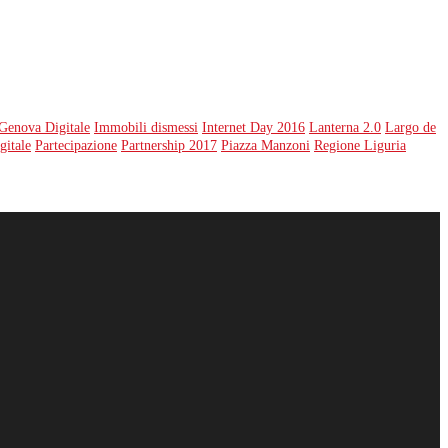
Genova Digitale
Immobili dismessi
Internet Day 2016
Lanterna 2.0
Largo de
gitale
Partecipazione
Partnership 2017
Piazza Manzoni
Regione Liguria