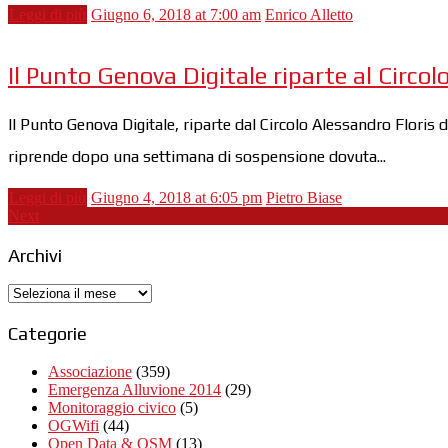
Leggi di più
Giugno 6, 2018 at 7:00 am
Enrico Alletto
Il Punto Genova Digitale riparte al Circolo
Il Punto Genova Digitale, riparte dal Circolo Alessandro Floris 
riprende dopo una settimana di sospensione dovuta...
Leggi di più
Giugno 4, 2018 at 6:05 pm
Pietro Biase
Next
Archivi
Archivi
Categorie
Associazione
(359)
Emergenza Alluvione 2014
(29)
Monitoraggio civico
(5)
OGWifi
(44)
Open Data & OSM
(13)