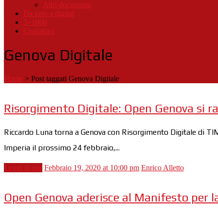
Altri documenti
Da zero a digital
5×1000
Contattaci
Genova Digitale
Home
>
Post taggati Genova Digitale
Risorgimento Digitale: Open Genova si ra
Riccardo Luna torna a Genova con Risorgimento Digitale di TIM
Imperia il prossimo 24 febbraio,...
Leggi di più
Febbraio 19, 2020 at 10:00 pm
Enrico Alletto
Open Genova aderisce al Manifesto per la