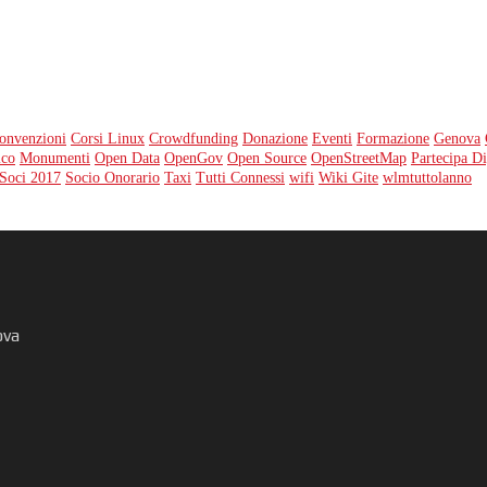
onvenzioni
Corsi Linux
Crowdfunding
Donazione
Eventi
Formazione
Genova
ico
Monumenti
Open Data
OpenGov
Open Source
OpenStreetMap
Partecipa Di
Soci 2017
Socio Onorario
Taxi
Tutti Connessi
wifi
Wiki Gite
wlmtuttolanno
ova