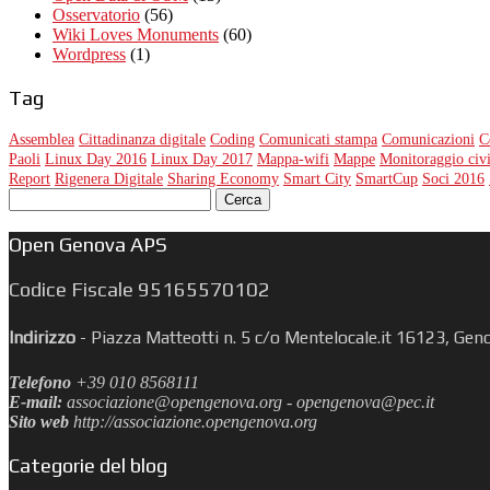
Osservatorio
(56)
Wiki Loves Monuments
(60)
Wordpress
(1)
Tag
Assemblea
Cittadinanza digitale
Coding
Comunicati stampa
Comunicazioni
C
Paoli
Linux Day 2016
Linux Day 2017
Mappa-wifi
Mappe
Monitoraggio civ
Report
Rigenera Digitale
Sharing Economy
Smart City
SmartCup
Soci 2016
Ricerca
per:
Open Genova APS
Codice Fiscale 95165570102
Indirizzo
-
Piazza Matteotti n. 5 c/o Mentelocale.it 16123, Gen
Telefono
+39 010 8568111
E-mail:
associazione@opengenova.org - opengenova@pec.it
Sito web
http://associazione.opengenova.org
Categorie del blog