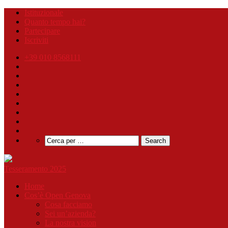
Istituzionale
Quanto tempo hai?
Partecipare
Iscriviti
+39 010 8568111
Tesseramento 2025
Home
Cos’è Open Genova
Cosa facciamo
Sei un’azienda?
La nostra vision