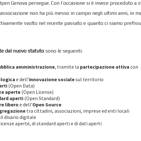
e, Open Genova persegue. Con l’occasione si è invece proceduto a s
a associazione non ha più messo in campo negli ultimi anni, in m
ttivamente svolto nel recente passato e quanto ci siamo prefissa
ste dal nuovo statuto
sono le seguenti:
pubblica amministrazione
, tramite la
partecipazione attiva
con
ologica
e dell’
innovazione sociale
sul territorio
erti
(Open Data)
ze aperte
(Open License)
ard aperti
(Open Standard)
e libero
e dell’
Open Source
ggregazione
tra cittadini, associazioni, imprese ed enti locali
il divario digitale
icenze aperte, di standard aperti e di dati aperti