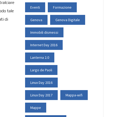
tralciare
Eventi
Formazione
odo tale
ti di
Genova
Genova Digitale
Immobili dismessi
Internet Day 2016
Lanterna 2.0
Largo de Paoli
Linux Day 2016
Linux Day 2017
Mappa-wifi
Mappe