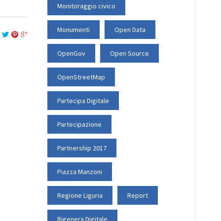
Monitoraggio civico
Monumenti
Open Data
OpenGov
Open Source
OpenStreetMap
Partecipa Digitale
Partecipazione
Partnership 2017
Piazza Manzoni
Regione Liguria
Report
Rigenera Digitale