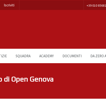
Iscriviti
+39 010 8568
IZIE
SQUADRA
ACADEMY
DOCUMENTI
DA ZERO A
o di Open Genova