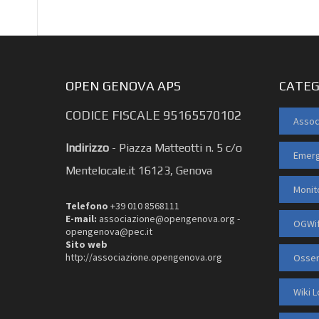
OPEN GENOVA APS
CATEG
CODICE FISCALE 95165570102
Assoc
Indirizzo
-
Piazza Matteotti n. 5 c/o
Emerg
Mentelocale.it 16123, Genova
Monit
Telefono
+39 010 8568111
E-mail:
associazione@opengenova.org -
OGWif
opengenova@pec.it
Sito web
http://associazione.opengenova.org
Osser
Wiki 