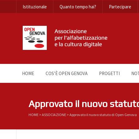
Istituzionale
Quanto tempo hai?
Partecipare
HOME
COS’È OPEN GENOVA
PROGETTI
NOT
Approvato il nuovo statut
HOME
>
ASSOCIAZIONE
>
Approvato il nuovo statuto di Open Genova