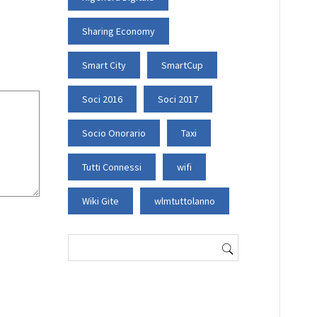
Sharing Economy
Smart City
SmartCup
Soci 2016
Soci 2017
Socio Onorario
Taxi
Tutti Connessi
wifi
Wiki Gite
wlmtuttolanno
Ricerca
per: