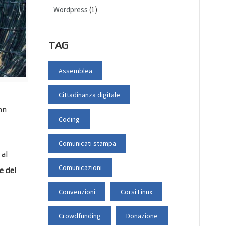
Wordpress
(1)
TAG
Assemblea
Cittadinanza digitale
on
Coding
Comunicati stampa
 al
Comunicazioni
e del
Convenzioni
Corsi Linux
Crowdfunding
Donazione