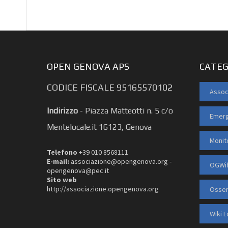
OPEN GENOVA APS
CATEG
CODICE FISCALE 95165570102
Assoc
Indirizzo
-
Piazza Matteotti n. 5 c/o
Emerg
Mentelocale.it 16123, Genova
Monit
Telefono
+39 010 8568111
E-mail:
associazione@opengenova.org -
OGWif
opengenova@pec.it
Sito web
http://associazione.opengenova.org
Osser
Wiki 