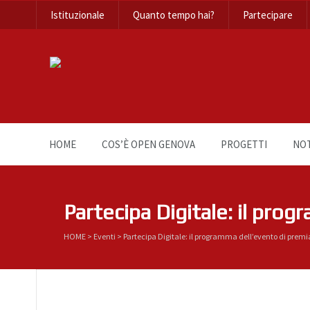
Istituzionale
Quanto tempo hai?
Partecipare
HOME
COS’È OPEN GENOVA
PROGETTI
NOT
Partecipa Digitale: il pro
HOME
>
Eventi
>
Partecipa Digitale: il programma dell’evento di prem