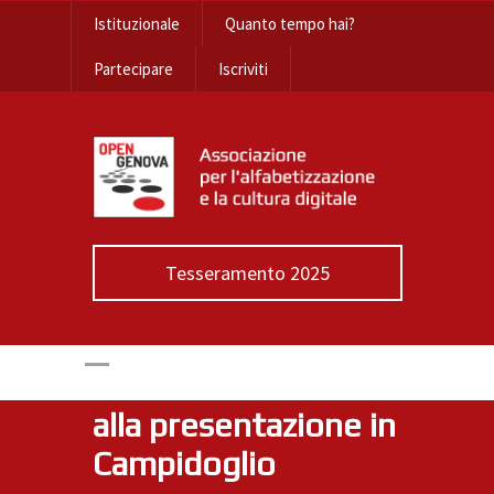
Istituzionale
Quanto tempo hai?
Partecipare
Iscriviti
Pubblicato il Report
di valutazione
Tesseramento 2025
dell’Open Gov
Partnership: Open
Genova interverrà
alla presentazione in
Campidoglio