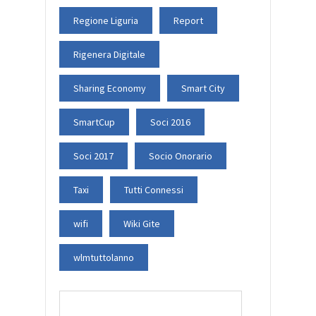
Regione Liguria
Report
Rigenera Digitale
Sharing Economy
Smart City
SmartCup
Soci 2016
Soci 2017
Socio Onorario
Taxi
Tutti Connessi
wifi
Wiki Gite
wlmtuttolanno
Ricerca
per: