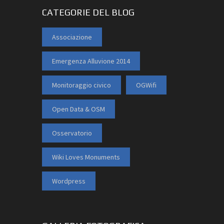
CATEGORIE DEL BLOG
Associazione
Emergenza Alluvione 2014
Monitoraggio civico
OGWifi
Open Data & OSM
Osservatorio
Wiki Loves Monuments
Wordpress