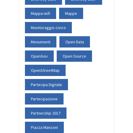
Mappa-wifi
Mappe
Monitoraggio civico
Monumenti
Open Data
OpenGov
Open Source
OpenStreetMap
Partecipa Digitale
Partecipazione
Partnership 2017
Piazza Manzoni