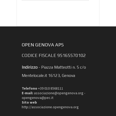
OPEN GENOVA APS
CODICE FISCALE 95165570102
Indirizzo
-
Piazza Matteotti n. 5 c/o
Mentelocale.it 16123, Genova
Telefono
+39 010 8568111
E-mail:
associazione@opengenova.org -
opengenova@pec.it
Sito web
http://associazione.opengenova.org