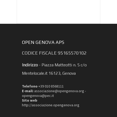
OPEN GENOVA APS
CODICE FISCALE 95165570102
Indirizzo
-
Piazza Matteotti n. 5 c/o
Mentelocale.it 16123, Genova
Telefono
+39 010 8568111
E-mail:
associazione@opengenova.org -
opengenova@pec.it
Sito web
http://associazione.opengenova.org