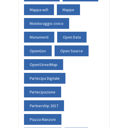
Mappa-wifi
Mappe
Monitoraggio civico
Monumenti
Open Data
OpenGov
Open Source
OpenStreetMap
Partecipa Digitale
Partecipazione
Partnership 2017
Piazza Manzoni