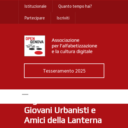
Istituzionale
Quanto tempo hai?
Partecipare
Iscriviti
Open Genova
partecipa alle
Tesseramento 2025
Giornate Europee
del Patrimonio
organizzata dai
Giovani Urbanisti e
Amici della Lanterna