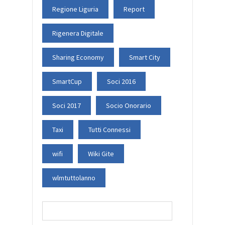
Regione Liguria
Report
Rigenera Digitale
Sharing Economy
Smart City
SmartCup
Soci 2016
Soci 2017
Socio Onorario
Taxi
Tutti Connessi
wifi
Wiki Gite
wlmtuttolanno
Ricerca
per: