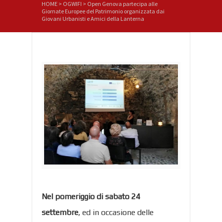
HOME
>
OGWIFI
>
Open Genova partecipa alle
Giornate Europee del Patrimonio organizzata dai
Giovani Urbanisti e Amici della Lanterna
Nel pomeriggio di sabato 24
settembre
, ed in occasione delle